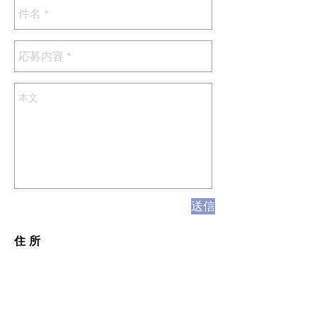
送信
住 所
横浜市西区みなとみらい２-２-１
ランドマークプラザ 5F
info@bwave.jp